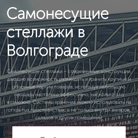
Cамонесущие
стеллажи в
Волгограде
Самонесущие стеллажи – современные конструкции,
дающие возможность размещать и хранить крупные и
объемные партии товаров, используя небольшую
площадь настолько эффективно, насколько это
возможно. Системы хранения можно использовать на
открытых пространствах, а не только внутри ангаров,
складов и других помещений.