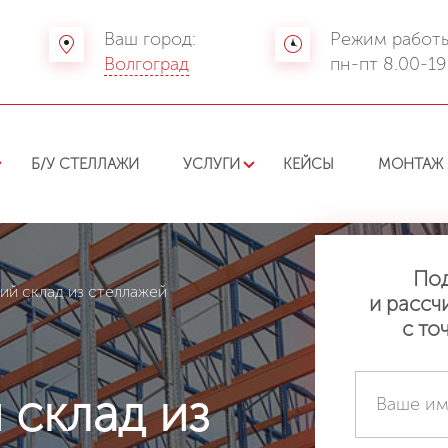
Ваш город:
Режим работы
Волгоград
пн-пт 8.00-19
Б/У СТЕЛЛАЖИ
УСЛУГИ
КЕЙСЫ
МОНТАЖ 
По
й склад из стеллажей
и рассч
с то
склад из