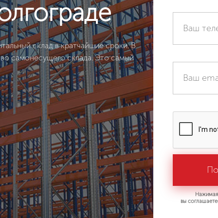
олгограде
тальный склад в кратчайшие сроки. В
тво самонесущего склада. Это самый
Нажимая 
вы соглашаете